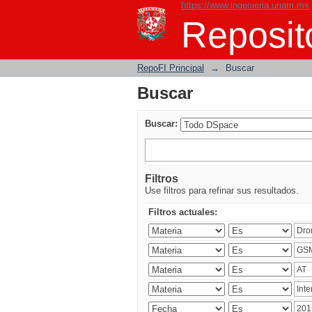
https://www.ingenieria.unam.mx
Buscar
Reposito
RepoFI Principal
→
Buscar
Buscar
Buscar:
Filtros
Use filtros para refinar sus resultados.
Filtros actuales: