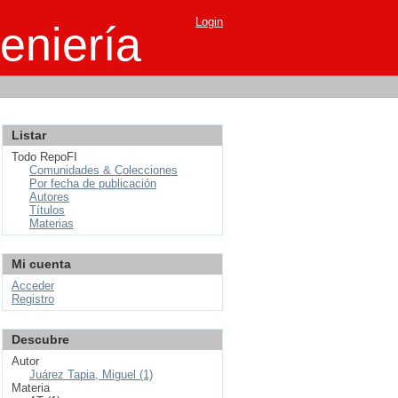
Login
eniería
Listar
Todo RepoFI
Comunidades & Colecciones
Por fecha de publicación
Autores
Títulos
Materias
Mi cuenta
Acceder
Registro
Descubre
Autor
Juárez Tapia, Miguel (1)
Materia