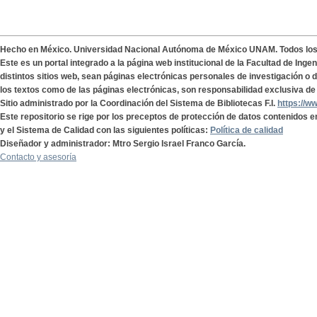
Hecho en México. Universidad Nacional Autónoma de México UNAM. Todos lo
Este es un portal integrado a la página web institucional de la Facultad de Ing
distintos sitios web, sean páginas electrónicas personales de investigación o de
los textos como de las páginas electrónicas, son responsabilidad exclusiva de 
Sitio administrado por la Coordinación del Sistema de Bibliotecas F.I.
https://w
Este repositorio se rige por los preceptos de protección de datos contenidos e
y el Sistema de Calidad con las siguientes políticas:
Política de calidad
Diseñador y administrador: Mtro Sergio Israel Franco García.
Contacto y asesoría