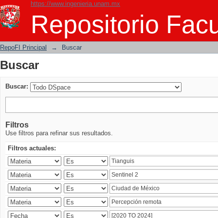
https://www.ingenieria.unam.mx
Buscar
Repositorio Facu
RepoFI Principal
→
Buscar
Buscar
Buscar:
Filtros
Use filtros para refinar sus resultados.
Filtros actuales: