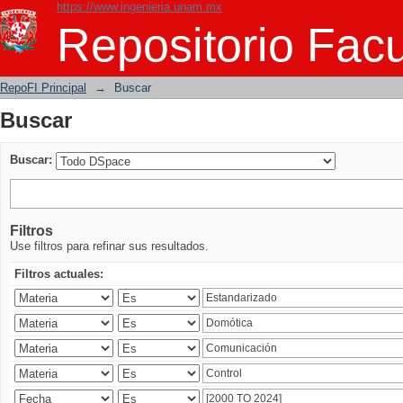
https://www.ingenieria.unam.mx
Buscar
Repositorio Facu
RepoFI Principal
→
Buscar
Buscar
Buscar:
Filtros
Use filtros para refinar sus resultados.
Filtros actuales: