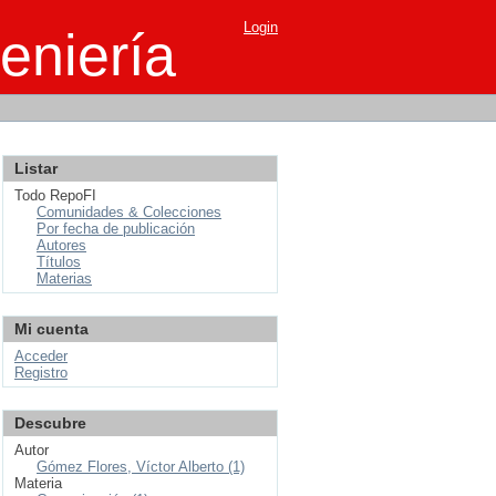
Login
eniería
Listar
Todo RepoFI
Comunidades & Colecciones
Por fecha de publicación
Autores
Títulos
Materias
Mi cuenta
Acceder
Registro
Descubre
Autor
Gómez Flores, Víctor Alberto (1)
Materia