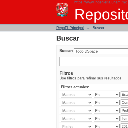
https://www.ingenieria.unam.mx
Buscar
Reposito
RepoFI Principal
→
Buscar
Buscar
Buscar:
Filtros
Use filtros para refinar sus resultados.
Filtros actuales: