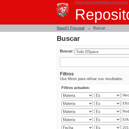
https://www.ingenieria.unam.mx
Buscar
Reposito
RepoFI Principal
→
Buscar
Buscar
Buscar:
Filtros
Use filtros para refinar sus resultados.
Filtros actuales: