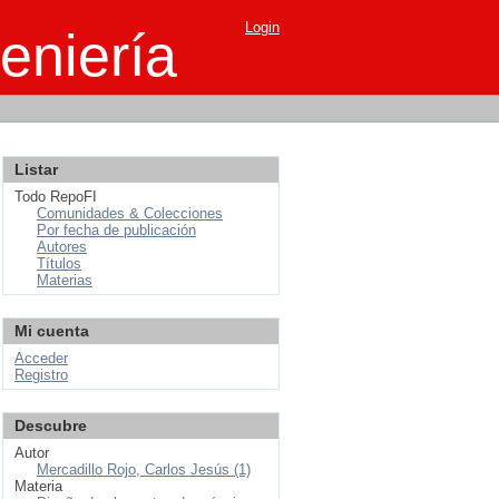
Login
eniería
Listar
Todo RepoFI
Comunidades & Colecciones
Por fecha de publicación
Autores
Títulos
Materias
Mi cuenta
Acceder
Registro
Descubre
Autor
Mercadillo Rojo, Carlos Jesús (1)
Materia