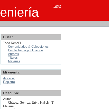
Login
eniería
Listar
Todo RepoFI
Comunidades & Colecciones
Por fecha de publicación
Autores
Títulos
Materias
Mi cuenta
Acceder
Registro
Descubre
Autor
Chávez Gómez, Erika Nallely (1)
Materia