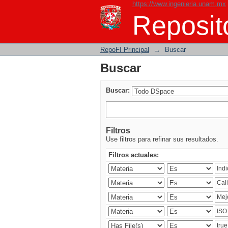
https://www.ingenieria.unam.mx
Buscar
Reposito
RepoFI Principal
→
Buscar
Buscar
Buscar:
Filtros
Use filtros para refinar sus resultados.
Filtros actuales: