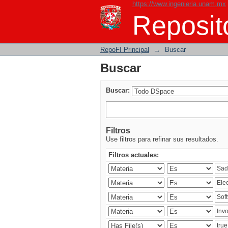
https://www.ingenieria.unam.mx
Buscar
Reposito
RepoFI Principal
→
Buscar
Buscar
Buscar:
Filtros
Use filtros para refinar sus resultados.
Filtros actuales: