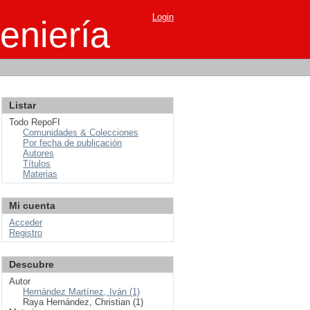
Login
eniería
Listar
Todo RepoFI
Comunidades & Colecciones
Por fecha de publicación
Autores
Títulos
Materias
Mi cuenta
Acceder
Registro
Descubre
Autor
Hernández Martínez, Iván (1)
Raya Hernández, Christian (1)