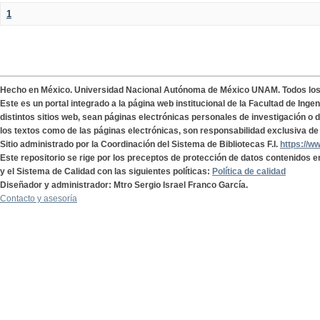
1
Hecho en México. Universidad Nacional Autónoma de México UNAM. Todos lo
Este es un portal integrado a la página web institucional de la Facultad de Ing
distintos sitios web, sean páginas electrónicas personales de investigación o de
los textos como de las páginas electrónicas, son responsabilidad exclusiva de 
Sitio administrado por la Coordinación del Sistema de Bibliotecas F.I.
https://w
Este repositorio se rige por los preceptos de protección de datos contenidos e
y el Sistema de Calidad con las siguientes políticas:
Política de calidad
Diseñador y administrador: Mtro Sergio Israel Franco García.
Contacto y asesoría