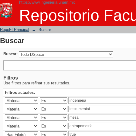
https://www.ingenieria.unam.mx
Buscar
Repositorio Facu
RepoFI Principal
→
Buscar
Buscar
Buscar:
Filtros
Use filtros para refinar sus resultados.
Filtros actuales: