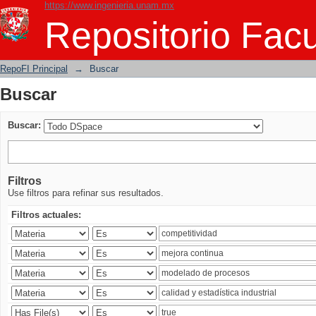
https://www.ingenieria.unam.mx
Buscar
Repositorio Facu
RepoFI Principal
→
Buscar
Buscar
Buscar:
Filtros
Use filtros para refinar sus resultados.
Filtros actuales: