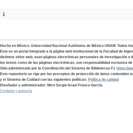
1
Hecho en México. Universidad Nacional Autónoma de México UNAM. Todos lo
Este es un portal integrado a la página web institucional de la Facultad de Ing
distintos sitios web, sean páginas electrónicas personales de investigación o de
los textos como de las páginas electrónicas, son responsabilidad exclusiva de 
Sitio administrado por la Coordinación del Sistema de Bibliotecas F.I.
https://w
Este repositorio se rige por los preceptos de protección de datos contenidos e
y el Sistema de Calidad con las siguientes políticas:
Política de calidad
Diseñador y administrador: Mtro Sergio Israel Franco García.
Contacto y asesoría