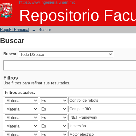
https://www.ingenieria.unam.mx
Buscar
Repositorio Facu
RepoFI Principal
→
Buscar
Buscar
Buscar:
Filtros
Use filtros para refinar sus resultados.
Filtros actuales: