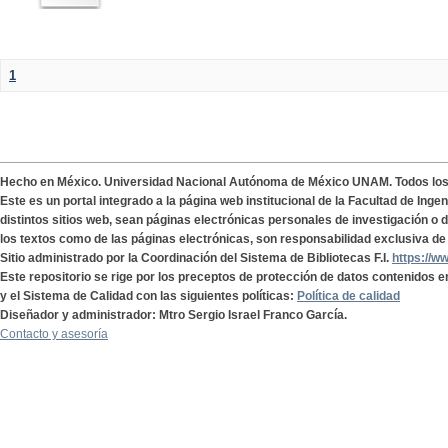
1
Hecho en México. Universidad Nacional Autónoma de México UNAM. Todos lo
Este es un portal integrado a la página web institucional de la Facultad de Ing
distintos sitios web, sean páginas electrónicas personales de investigación o de
los textos como de las páginas electrónicas, son responsabilidad exclusiva de 
Sitio administrado por la Coordinación del Sistema de Bibliotecas F.I.
https://w
Este repositorio se rige por los preceptos de protección de datos contenidos e
y el Sistema de Calidad con las siguientes políticas:
Política de calidad
Diseñador y administrador: Mtro Sergio Israel Franco García.
Contacto y asesoría