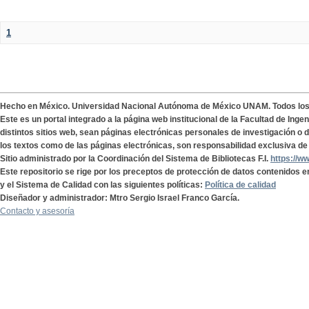
1
Hecho en México. Universidad Nacional Autónoma de México UNAM. Todos lo
Este es un portal integrado a la página web institucional de la Facultad de Ing
distintos sitios web, sean páginas electrónicas personales de investigación o de
los textos como de las páginas electrónicas, son responsabilidad exclusiva de 
Sitio administrado por la Coordinación del Sistema de Bibliotecas F.I.
https://w
Este repositorio se rige por los preceptos de protección de datos contenidos e
y el Sistema de Calidad con las siguientes políticas:
Política de calidad
Diseñador y administrador: Mtro Sergio Israel Franco García.
Contacto y asesoría