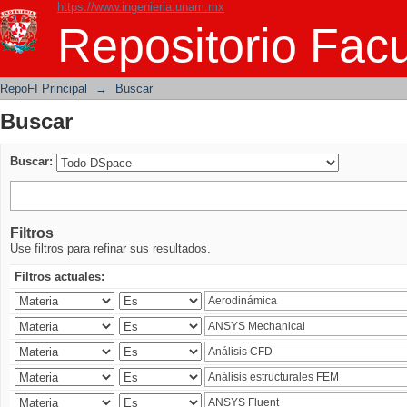
https://www.ingenieria.unam.mx
Buscar
Repositorio Facu
RepoFI Principal
→
Buscar
Buscar
Buscar:
Filtros
Use filtros para refinar sus resultados.
Filtros actuales: