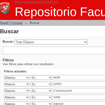
https://www.ingenieria.unam.mx
Buscar
Repositorio Facu
RepoFI Principal
→
Buscar
Buscar
Buscar:
Filtros
Use filtros para refinar sus resultados.
Filtros actuales: