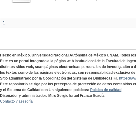
1
Hecho en México. Universidad Nacional Autónoma de México UNAM. Todos lo
Este es un portal integrado a la página web institucional de la Facultad de Ing
distintos sitios web, sean páginas electrónicas personales de investigación o de
los textos como de las páginas electrónicas, son responsabilidad exclusiva de 
Sitio administrado por la Coordinación del Sistema de Bibliotecas F.I.
https://w
Este repositorio se rige por los preceptos de protección de datos contenidos e
y el Sistema de Calidad con las siguientes políticas:
Política de calidad
Diseñador y administrador: Mtro Sergio Israel Franco García.
Contacto y asesoría