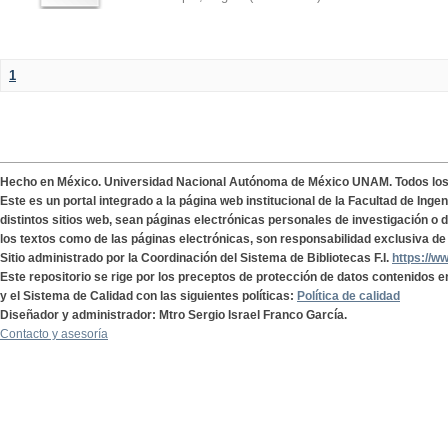
1
Hecho en México. Universidad Nacional Autónoma de México UNAM. Todos lo
Este es un portal integrado a la página web institucional de la Facultad de Ing
distintos sitios web, sean páginas electrónicas personales de investigación o de
los textos como de las páginas electrónicas, son responsabilidad exclusiva de 
Sitio administrado por la Coordinación del Sistema de Bibliotecas F.I.
https://w
Este repositorio se rige por los preceptos de protección de datos contenidos e
y el Sistema de Calidad con las siguientes políticas:
Política de calidad
Diseñador y administrador: Mtro Sergio Israel Franco García.
Contacto y asesoría