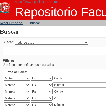
https://www.ingenieria.unam.mx
Buscar
Repositorio Facu
RepoFI Principal
→
Buscar
Buscar
Buscar:
Filtros
Use filtros para refinar sus resultados.
Filtros actuales: