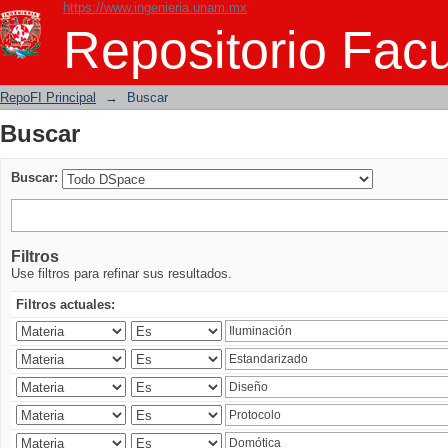
https://www.ingenieria.unam.mx
Buscar
Repositorio Facu
RepoFI Principal
→
Buscar
Buscar
Buscar:
Filtros
Use filtros para refinar sus resultados.
Filtros actuales: