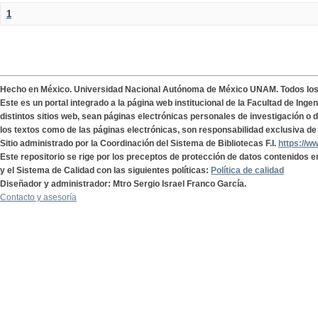
1
Hecho en México. Universidad Nacional Autónoma de México UNAM. Todos lo
Este es un portal integrado a la página web institucional de la Facultad de Ing
distintos sitios web, sean páginas electrónicas personales de investigación o de
los textos como de las páginas electrónicas, son responsabilidad exclusiva de 
Sitio administrado por la Coordinación del Sistema de Bibliotecas F.I.
https://w
Este repositorio se rige por los preceptos de protección de datos contenidos e
y el Sistema de Calidad con las siguientes políticas:
Política de calidad
Diseñador y administrador: Mtro Sergio Israel Franco García.
Contacto y asesoría