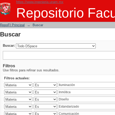
https://www.ingenieria.unam.mx
Buscar
Repositorio Facu
RepoFI Principal
→
Buscar
Buscar
Buscar:
Filtros
Use filtros para refinar sus resultados.
Filtros actuales: