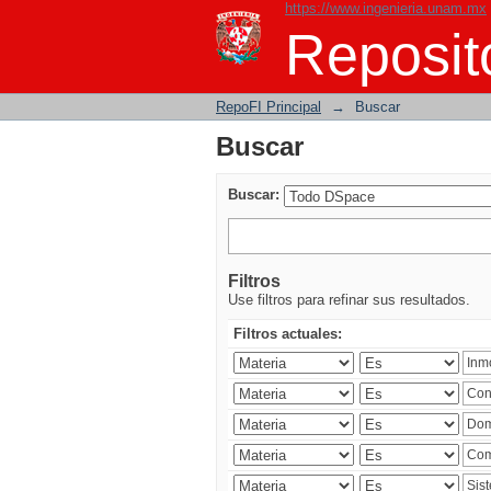
https://www.ingenieria.unam.mx
Buscar
Reposito
RepoFI Principal
→
Buscar
Buscar
Buscar:
Filtros
Use filtros para refinar sus resultados.
Filtros actuales: