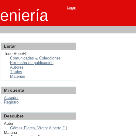
Login
eniería
Listar
Todo RepoFI
Comunidades & Colecciones
Por fecha de publicación
Autores
Títulos
Materias
Mi cuenta
Acceder
Registro
Descubre
Autor
Gómez Flores, Víctor Alberto (1)
Materia