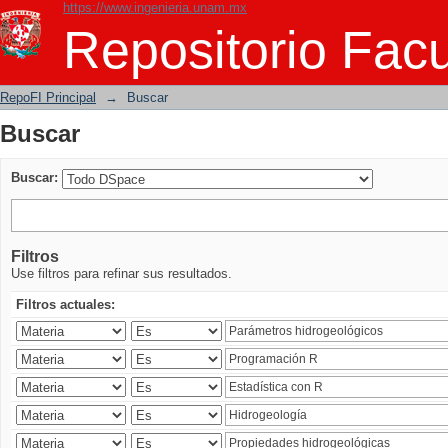
https://www.ingenieria.unam.mx
Buscar
Repositorio Facu
RepoFI Principal
→
Buscar
Buscar
Buscar:
Filtros
Use filtros para refinar sus resultados.
Filtros actuales: