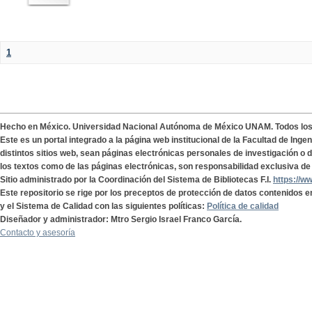
1
Hecho en México. Universidad Nacional Autónoma de México UNAM. Todos lo
Este es un portal integrado a la página web institucional de la Facultad de Ing
distintos sitios web, sean páginas electrónicas personales de investigación o de
los textos como de las páginas electrónicas, son responsabilidad exclusiva de 
Sitio administrado por la Coordinación del Sistema de Bibliotecas F.I.
https://w
Este repositorio se rige por los preceptos de protección de datos contenidos e
y el Sistema de Calidad con las siguientes políticas:
Política de calidad
Diseñador y administrador: Mtro Sergio Israel Franco García.
Contacto y asesoría