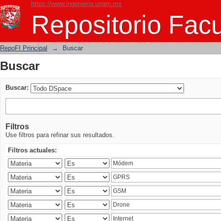
https://www.ingenieria.unam.mx
Buscar
Repositorio Facu
RepoFI Principal
→
Buscar
Buscar
Buscar:
Filtros
Use filtros para refinar sus resultados.
Filtros actuales: