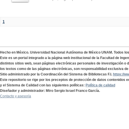
1
Hecho en México. Universidad Nacional Autónoma de México UNAM. Todos lo
Este es un portal integrado a la página web institucional de la Facultad de Ing
distintos sitios web, sean páginas electrónicas personales de investigación o de
los textos como de las páginas electrónicas, son responsabilidad exclusiva de 
Sitio administrado por la Coordinación del Sistema de Bibliotecas F.I.
https://w
Este repositorio se rige por los preceptos de protección de datos contenidos e
y el Sistema de Calidad con las siguientes políticas:
Política de calidad
Diseñador y administrador: Mtro Sergio Israel Franco García.
Contacto y asesoría