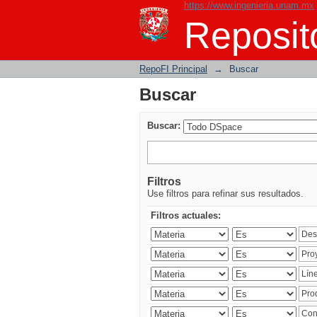
https://www.ingenieria.unam.mx
Buscar
Reposito
RepoFI Principal
→
Buscar
Buscar
Buscar:
Filtros
Use filtros para refinar sus resultados.
Filtros actuales: