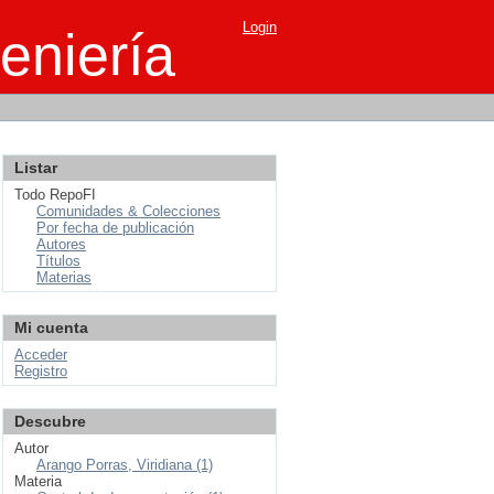
Login
eniería
Listar
Todo RepoFI
Comunidades & Colecciones
Por fecha de publicación
Autores
Títulos
Materias
Mi cuenta
Acceder
Registro
Descubre
Autor
Arango Porras, Viridiana (1)
Materia