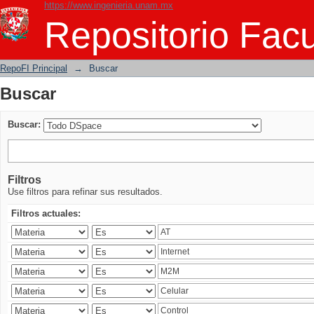
https://www.ingenieria.unam.mx
Buscar
Repositorio Facu
RepoFI Principal
→
Buscar
Buscar
Buscar:
Filtros
Use filtros para refinar sus resultados.
Filtros actuales: