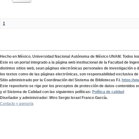
1
Hecho en México. Universidad Nacional Autónoma de México UNAM. Todos lo
Este es un portal integrado a la página web institucional de la Facultad de Ing
distintos sitios web, sean páginas electrónicas personales de investigación o de
los textos como de las páginas electrónicas, son responsabilidad exclusiva de 
Sitio administrado por la Coordinación del Sistema de Bibliotecas F.I.
https://w
Este repositorio se rige por los preceptos de protección de datos contenidos e
y el Sistema de Calidad con las siguientes políticas:
Política de calidad
Diseñador y administrador: Mtro Sergio Israel Franco García.
Contacto y asesoría