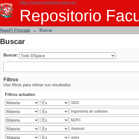
https://www.ingenieria.unam.mx
Buscar
Repositorio Facu
RepoFI Principal
→
Buscar
Buscar
Buscar:
Filtros
Use filtros para refinar sus resultados.
Filtros actuales: