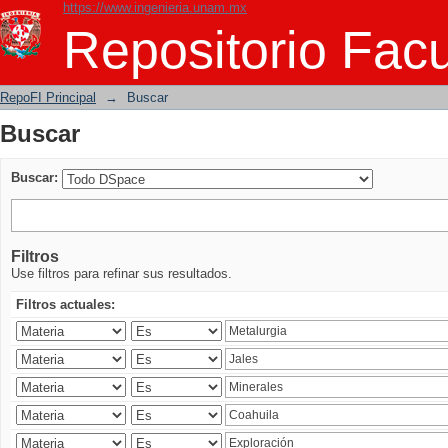
https://www.ingenieria.unam.mx
Buscar
Repositorio Facu
RepoFI Principal
→
Buscar
Buscar
Buscar:
Filtros
Use filtros para refinar sus resultados.
Filtros actuales: