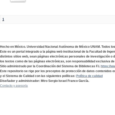
1
Hecho en México. Universidad Nacional Autónoma de México UNAM. Todos lo
Este es un portal integrado a la página web institucional de la Facultad de Ing
distintos sitios web, sean páginas electrónicas personales de investigación o de
los textos como de las páginas electrónicas, son responsabilidad exclusiva de 
Sitio administrado por la Coordinación del Sistema de Bibliotecas F.I.
https://w
Este repositorio se rige por los preceptos de protección de datos contenidos e
y el Sistema de Calidad con las siguientes políticas:
Política de calidad
Diseñador y administrador: Mtro Sergio Israel Franco García.
Contacto y asesoría