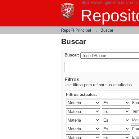
https://www.ingenieria.unam.mx
Buscar
Reposito
RepoFI Principal
→
Buscar
Buscar
Buscar:
Filtros
Use filtros para refinar sus resultados.
Filtros actuales: