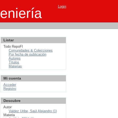
Login
eniería
Listar
Todo RepoFI
Comunidades & Colecciones
Por fecha de publicación
Autores
Títulos
Materias
Mi cuenta
Acceder
Registro
Descubre
Autor
Valdez Uribe, Saúl Alejandro (1)
Materia