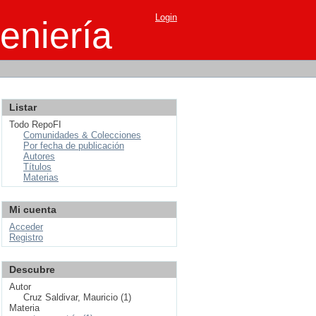
Login
eniería
Listar
Todo RepoFI
Comunidades & Colecciones
Por fecha de publicación
Autores
Títulos
Materias
Mi cuenta
Acceder
Registro
Descubre
Autor
Cruz Saldivar, Mauricio (1)
Materia