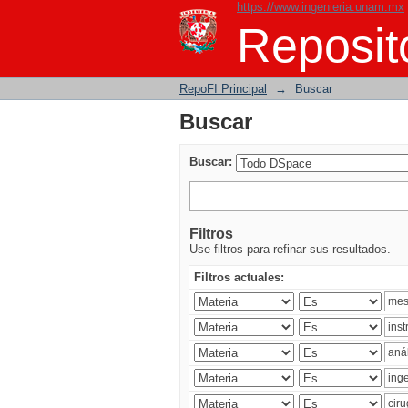
https://www.ingenieria.unam.mx
Buscar
Reposito
RepoFI Principal
→
Buscar
Buscar
Buscar:
Filtros
Use filtros para refinar sus resultados.
Filtros actuales: