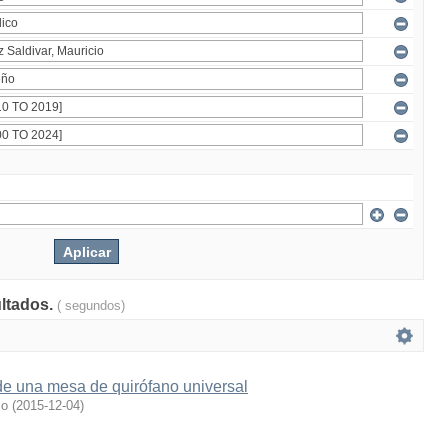
ultados.
( segundos)
de una mesa de quirófano universal
io
(
2015-12-04
)