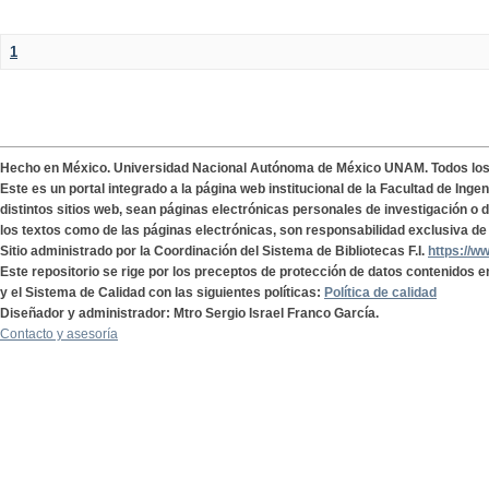
1
Hecho en México. Universidad Nacional Autónoma de México UNAM. Todos lo
Este es un portal integrado a la página web institucional de la Facultad de Ing
distintos sitios web, sean páginas electrónicas personales de investigación o de
los textos como de las páginas electrónicas, son responsabilidad exclusiva de 
Sitio administrado por la Coordinación del Sistema de Bibliotecas F.I.
https://w
Este repositorio se rige por los preceptos de protección de datos contenidos e
y el Sistema de Calidad con las siguientes políticas:
Política de calidad
Diseñador y administrador: Mtro Sergio Israel Franco García.
Contacto y asesoría