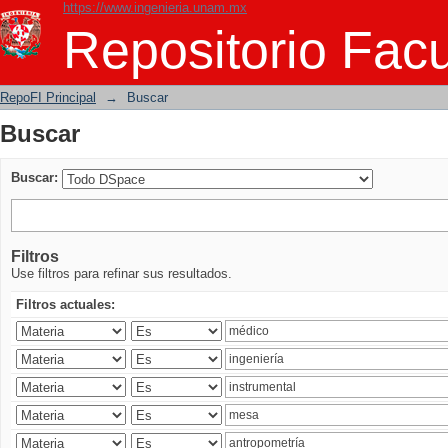
https://www.ingenieria.unam.mx
Buscar
Repositorio Facu
RepoFI Principal
→
Buscar
Buscar
Buscar:
Filtros
Use filtros para refinar sus resultados.
Filtros actuales: