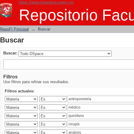
https://www.ingenieria.unam.mx
Buscar
Repositorio Facu
RepoFI Principal
→
Buscar
Buscar
Buscar:
Filtros
Use filtros para refinar sus resultados.
Filtros actuales: