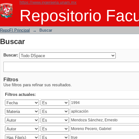
https://www.ingenieria.unam.mx
Buscar
Repositorio Facu
RepoFI Principal
→
Buscar
Buscar
Buscar:
Filtros
Use filtros para refinar sus resultados.
Filtros actuales: