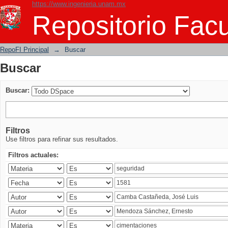
https://www.ingenieria.unam.mx
Buscar
Repositorio Facu
RepoFI Principal
→
Buscar
Buscar
Buscar:
Filtros
Use filtros para refinar sus resultados.
Filtros actuales: