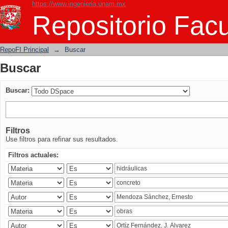
https://www.ingenieria.unam.mx
Buscar
Repositorio Facu
RepoFI Principal
→
Buscar
Buscar
Buscar:
Filtros
Use filtros para refinar sus resultados.
Filtros actuales: