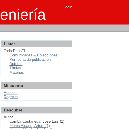
Login
eniería
Listar
Todo RepoFI
Comunidades & Colecciones
Por fecha de publicación
Autores
Títulos
Materias
Mi cuenta
Acceder
Registro
Descubre
Autor
Camba Castañeda, José Luis (1)
Flores Aldape, Arturo (1)