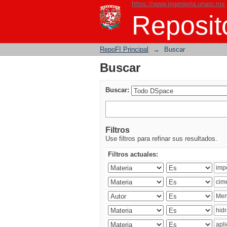
https://www.ingenieria.unam.mx
Buscar
Reposito
RepoFI Principal
→
Buscar
Buscar
Buscar:
Filtros
Use filtros para refinar sus resultados.
Filtros actuales: