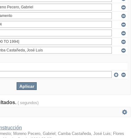
ultados.
( segundos)
nstrucción
rnesto
;
Moreno Pecero, Gabriel
;
Camba Castañeda, José Luis
;
Flores