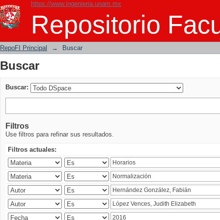
https://www.ingenieria.unam.mx
Buscar
Repositorio Facu
RepoFI Principal
→
Buscar
Buscar
Buscar:
Filtros
Use filtros para refinar sus resultados.
Filtros actuales: