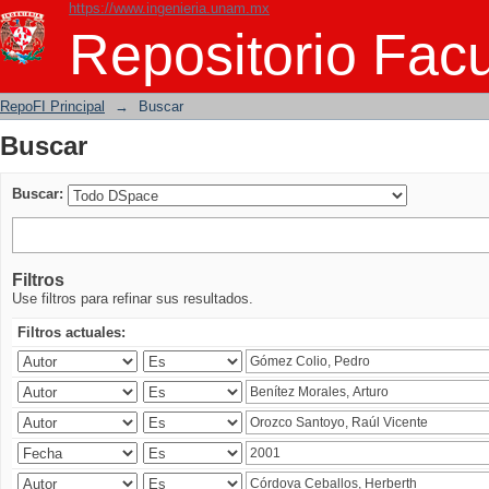
https://www.ingenieria.unam.mx
Buscar
Repositorio Facu
RepoFI Principal
→
Buscar
Buscar
Buscar:
Filtros
Use filtros para refinar sus resultados.
Filtros actuales: