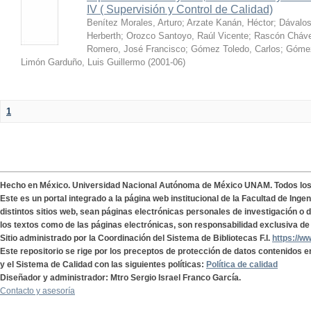
IV ( Supervisión y Control de Calidad)
Benítez Morales, Arturo
;
Arzate Kanán, Héctor
;
Dávalos
Herberth
;
Orozco Santoyo, Raúl Vicente
;
Rascón Cháve
Romero, José Francisco
;
Gómez Toledo, Carlos
;
Gómez
Limón Garduño, Luis Guillermo
(
2001-06
)
1
Hecho en México. Universidad Nacional Autónoma de México UNAM. Todos lo
Este es un portal integrado a la página web institucional de la Facultad de Ing
distintos sitios web, sean páginas electrónicas personales de investigación o de
los textos como de las páginas electrónicas, son responsabilidad exclusiva de 
Sitio administrado por la Coordinación del Sistema de Bibliotecas F.I.
https://w
Este repositorio se rige por los preceptos de protección de datos contenidos e
y el Sistema de Calidad con las siguientes políticas:
Política de calidad
Diseñador y administrador: Mtro Sergio Israel Franco García.
Contacto y asesoría