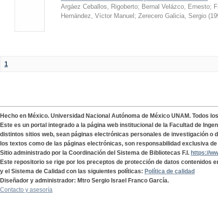
Argáez Ceballos, Rigoberto
;
Bernal Velázco, Ernesto
;
F
Hernández, Víctor Manuel
;
Zerecero Galicia, Sergio
(
19
1
Hecho en México. Universidad Nacional Autónoma de México UNAM. Todos lo
Este es un portal integrado a la página web institucional de la Facultad de Ing
distintos sitios web, sean páginas electrónicas personales de investigación o de
los textos como de las páginas electrónicas, son responsabilidad exclusiva de 
Sitio administrado por la Coordinación del Sistema de Bibliotecas F.I.
https://w
Este repositorio se rige por los preceptos de protección de datos contenidos e
y el Sistema de Calidad con las siguientes políticas:
Política de calidad
Diseñador y administrador: Mtro Sergio Israel Franco García.
Contacto y asesoría