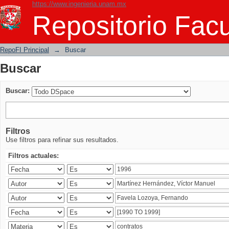
https://www.ingenieria.unam.mx
Buscar
Repositorio Facu
RepoFI Principal
→
Buscar
Buscar
Buscar:
Filtros
Use filtros para refinar sus resultados.
Filtros actuales: