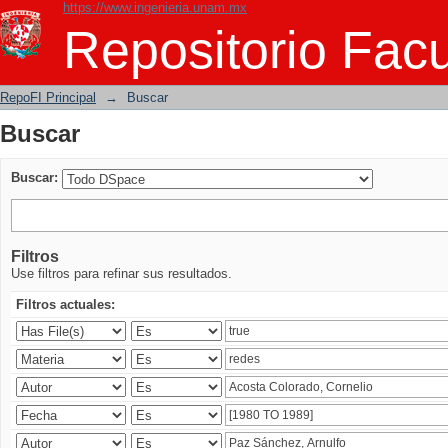
https://www.ingenieria.unam.mx
Buscar
Repositorio Facu
RepoFI Principal
→
Buscar
Buscar
Buscar:
Filtros
Use filtros para refinar sus resultados.
Filtros actuales: