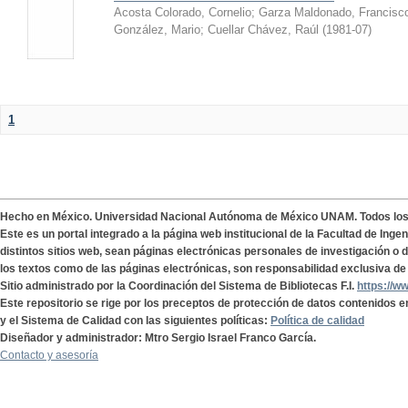
Acosta Colorado, Cornelio
;
Garza Maldonado, Francisc
González, Mario
;
Cuellar Chávez, Raúl
(
1981-07
)
1
Hecho en México. Universidad Nacional Autónoma de México UNAM. Todos lo
Este es un portal integrado a la página web institucional de la Facultad de Ing
distintos sitios web, sean páginas electrónicas personales de investigación o de
los textos como de las páginas electrónicas, son responsabilidad exclusiva de 
Sitio administrado por la Coordinación del Sistema de Bibliotecas F.I.
https://w
Este repositorio se rige por los preceptos de protección de datos contenidos e
y el Sistema de Calidad con las siguientes políticas:
Política de calidad
Diseñador y administrador: Mtro Sergio Israel Franco García.
Contacto y asesoría