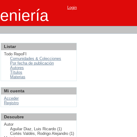
Login
eniería
Listar
Todo RepoFI
Comunidades & Colecciones
Por fecha de publicación
Autores
Títulos
Materias
Mi cuenta
Acceder
Registro
Descubre
Autor
Aguilar Diaz, Luis Ricardo (1)
Cortés Valdés, Rodrigo Alejandro (1)