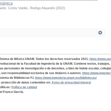
inámica
cardo
;
Cortés Valdés, Rodrigo Alejandro
(
2022
)
tónoma de México UNAM. Todos los derechos reservados 2021.
https://www.u
institucional de la Facultad de Ingeniería de la UNAM. Contiene textos, trabajos
cas personales de investigación o de docentes, o bien de índole escolar, colegia
, son responsabilidad exclusiva de sus titulares o autores.
https://www.ingenie
istema de Bibliotecas F.I.
https://www.ingenieria.unam.mx/bibliotecas/
de protección de datos contenidos en:
Aviso de privacidad integral
olíticas:
Política de calidad
el Franco García.