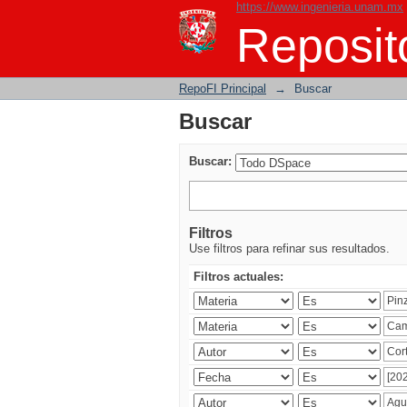
https://www.ingenieria.unam.mx
Buscar
Reposito
RepoFI Principal
→
Buscar
Buscar
Buscar:
Filtros
Use filtros para refinar sus resultados.
Filtros actuales: