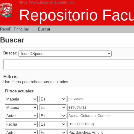
https://www.ingenieria.unam.mx
Buscar
Repositorio Facu
RepoFI Principal
→
Buscar
Buscar
Buscar:
Filtros
Use filtros para refinar sus resultados.
Filtros actuales: