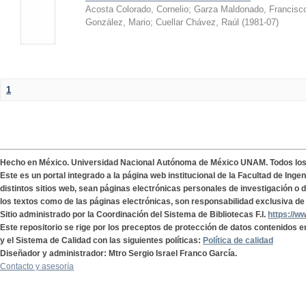
Acosta Colorado, Cornelio
;
Garza Maldonado, Francisc
González, Mario
;
Cuellar Chávez, Raúl
(
1981-07
)
1
Hecho en México. Universidad Nacional Autónoma de México UNAM. Todos lo
Este es un portal integrado a la página web institucional de la Facultad de Ing
distintos sitios web, sean páginas electrónicas personales de investigación o de
los textos como de las páginas electrónicas, son responsabilidad exclusiva de 
Sitio administrado por la Coordinación del Sistema de Bibliotecas F.I.
https://w
Este repositorio se rige por los preceptos de protección de datos contenidos e
y el Sistema de Calidad con las siguientes políticas:
Política de calidad
Diseñador y administrador: Mtro Sergio Israel Franco García.
Contacto y asesoría