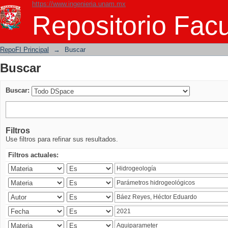
https://www.ingenieria.unam.mx
Buscar
Repositorio Facu
RepoFI Principal
→
Buscar
Buscar
Buscar:
Filtros
Use filtros para refinar sus resultados.
Filtros actuales: