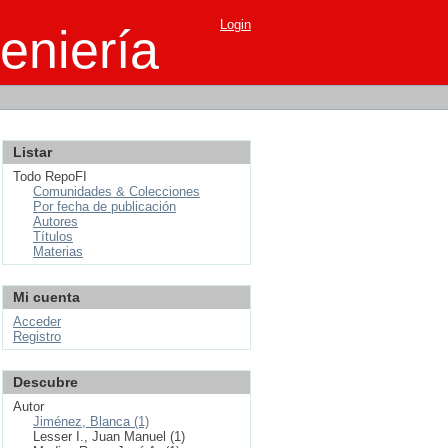
Login
eniería
Listar
Todo RepoFI
Comunidades & Colecciones
Por fecha de publicación
Autores
Títulos
Materias
Mi cuenta
Acceder
Registro
Descubre
Autor
Jiménez, Blanca (1)
Lesser I., Juan Manuel (1)