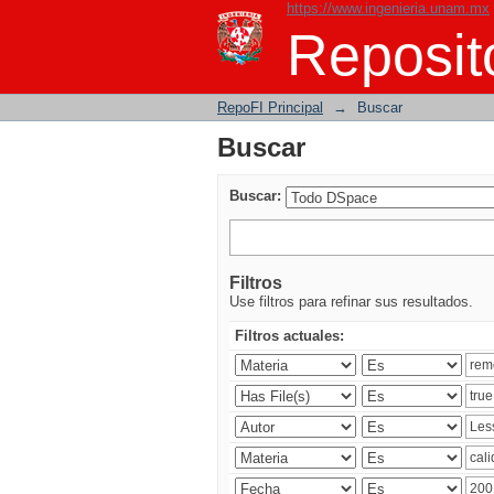
https://www.ingenieria.unam.mx
Buscar
Reposito
RepoFI Principal
→
Buscar
Buscar
Buscar:
Filtros
Use filtros para refinar sus resultados.
Filtros actuales: