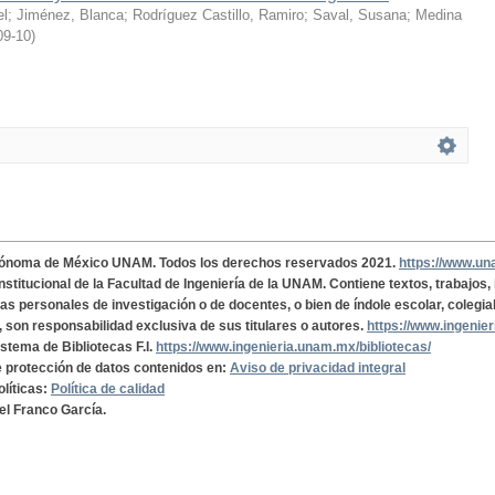
el
;
Jiménez, Blanca
;
Rodríguez Castillo, Ramiro
;
Saval, Susana
;
Medina
09-10
)
tónoma de México UNAM. Todos los derechos reservados 2021.
https://www.u
institucional de la Facultad de Ingeniería de la UNAM. Contiene textos, trabajos
cas personales de investigación o de docentes, o bien de índole escolar, colegia
, son responsabilidad exclusiva de sus titulares o autores.
https://www.ingenie
istema de Bibliotecas F.I.
https://www.ingenieria.unam.mx/bibliotecas/
de protección de datos contenidos en:
Aviso de privacidad integral
olíticas:
Política de calidad
el Franco García.