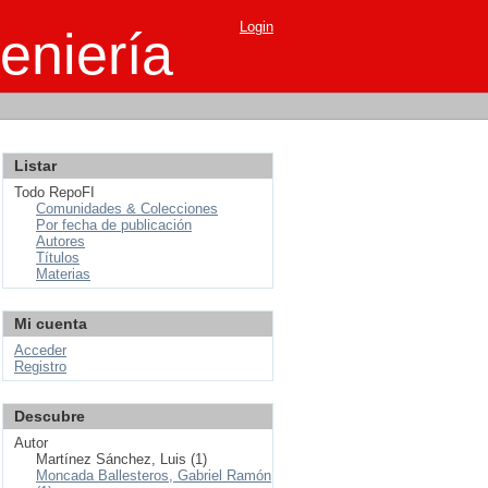
Login
eniería
Listar
Todo RepoFI
Comunidades & Colecciones
Por fecha de publicación
Autores
Títulos
Materias
Mi cuenta
Acceder
Registro
Descubre
Autor
Martínez Sánchez, Luis (1)
Moncada Ballesteros, Gabriel Ramón