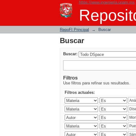
https://www.ingenieria.unam.mx
Buscar
Reposito
RepoFI Principal
→
Buscar
Buscar
Buscar:
Filtros
Use filtros para refinar sus resultados.
Filtros actuales: