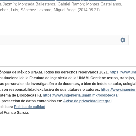
a Jazmín
;
Moncada Ballesteros, Gabriel Ramón
;
Montes Castellanos,
chez, Luis
;
Sánchez Lezama, Miguel Ángel
(
2014-08-21
)
tónoma de México UNAM. Todos los derechos reservados 2021.
https://www.u
institucional de la Facultad de Ingeniería de la UNAM. Contiene textos, trabajos
cas personales de investigación o de docentes, o bien de índole escolar, colegia
, son responsabilidad exclusiva de sus titulares o autores.
https://www.ingenie
istema de Bibliotecas F.I.
https://www.ingenieria.unam.mx/bibliotecas/
de protección de datos contenidos en:
Aviso de privacidad integral
olíticas:
Política de calidad
el Franco García.