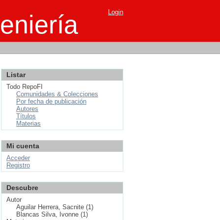
Login
eniería
Listar
Todo RepoFI
Comunidades & Colecciones
Por fecha de publicación
Autores
Títulos
Materias
Mi cuenta
Acceder
Registro
Descubre
Autor
Aguilar Herrera, Sacnite (1)
Blancas Silva, Ivonne (1)