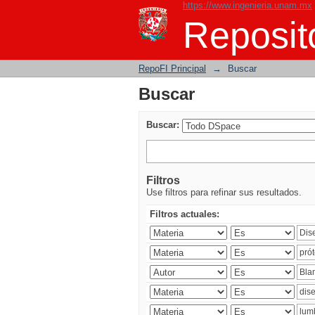
https://www.ingenieria.unam.mx
Buscar
Reposito
RepoFI Principal
→
Buscar
Buscar
Buscar:
Filtros
Use filtros para refinar sus resultados.
Filtros actuales: