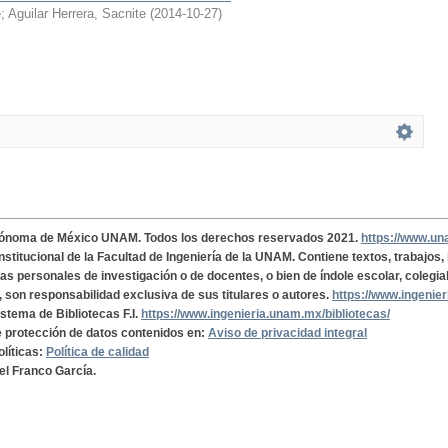
e
;
Aguilar Herrera, Sacnite
(
2014-10-27
)
tónoma de México UNAM. Todos los derechos reservados 2021.
https://www.u
institucional de la Facultad de Ingeniería de la UNAM. Contiene textos, trabajos
cas personales de investigación o de docentes, o bien de índole escolar, colegia
, son responsabilidad exclusiva de sus titulares o autores.
https://www.ingenie
istema de Bibliotecas F.I.
https://www.ingenieria.unam.mx/bibliotecas/
de protección de datos contenidos en:
Aviso de privacidad integral
olíticas:
Política de calidad
el Franco García.