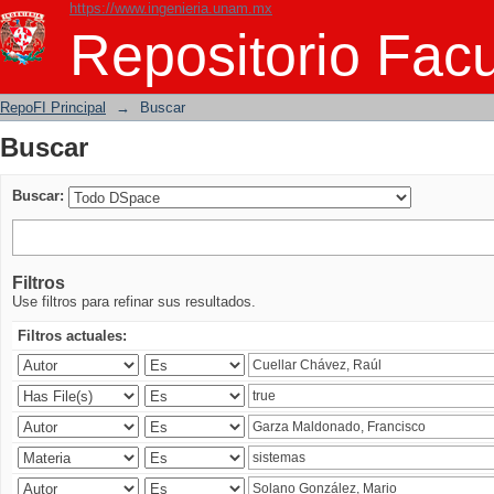
https://www.ingenieria.unam.mx
Buscar
Repositorio Facu
RepoFI Principal
→
Buscar
Buscar
Buscar:
Filtros
Use filtros para refinar sus resultados.
Filtros actuales: