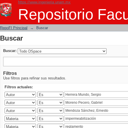
https://www.ingenieria.unam.mx
Buscar
Repositorio Facu
RepoFI Principal
→
Buscar
Buscar
Buscar:
Filtros
Use filtros para refinar sus resultados.
Filtros actuales: