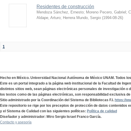
Residentes de construcción
Mendoza Sánchez, Ernesto
;
Moreno Pecero, Gabriel
;
C
Aldape, Arturo
;
Herrera Mundo, Sergio
(
1994-08-26
)
1
Hecho en México. Universidad Nacional Autónoma de México UNAM. Todos lo
Este es un portal integrado a la página web institucional de la Facultad de Ing
distintos sitios web, sean páginas electrónicas personales de investigación o de
los textos como de las páginas electrónicas, son responsabilidad exclusiva de 
Sitio administrado por la Coordinación del Sistema de Bibliotecas F.I.
https://w
Este repositorio se rige por los preceptos de protección de datos contenidos e
y el Sistema de Calidad con las siguientes políticas:
Política de calidad
Diseñador y administrador: Mtro Sergio Israel Franco García.
Contacto y asesoría