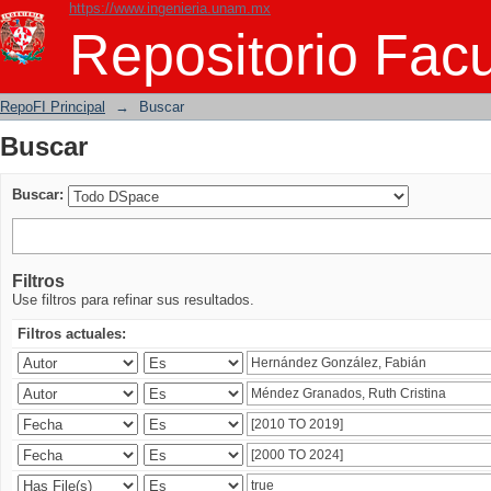
https://www.ingenieria.unam.mx
Buscar
Repositorio Facu
RepoFI Principal
→
Buscar
Buscar
Buscar:
Filtros
Use filtros para refinar sus resultados.
Filtros actuales: