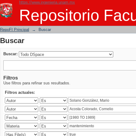
https://www.ingenieria.unam.mx
Buscar
Repositorio Facu
RepoFI Principal
→
Buscar
Buscar
Buscar:
Filtros
Use filtros para refinar sus resultados.
Filtros actuales: