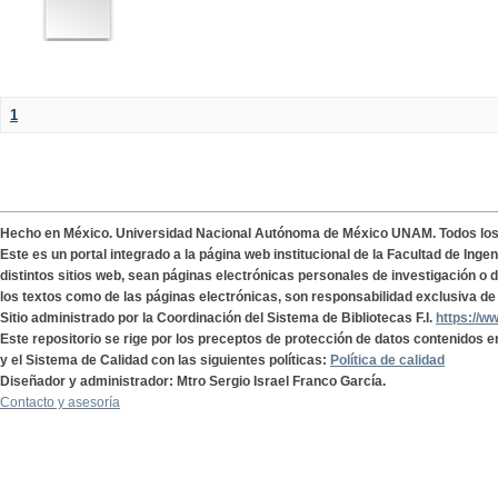
1
Hecho en México. Universidad Nacional Autónoma de México UNAM. Todos lo
Este es un portal integrado a la página web institucional de la Facultad de Ing
distintos sitios web, sean páginas electrónicas personales de investigación o de
los textos como de las páginas electrónicas, son responsabilidad exclusiva de 
Sitio administrado por la Coordinación del Sistema de Bibliotecas F.I.
https://w
Este repositorio se rige por los preceptos de protección de datos contenidos e
y el Sistema de Calidad con las siguientes políticas:
Política de calidad
Diseñador y administrador: Mtro Sergio Israel Franco García.
Contacto y asesoría