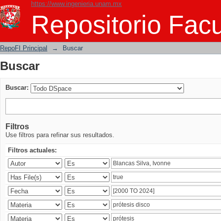
https://www.ingenieria.unam.mx
Buscar
Repositorio Facu
RepoFI Principal
→
Buscar
Buscar
Buscar:
Filtros
Use filtros para refinar sus resultados.
Filtros actuales: