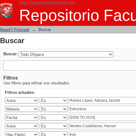
https://www.ingenieria.unam.mx
Buscar
Repositorio Facu
RepoFI Principal
→
Buscar
Buscar
Buscar:
Filtros
Use filtros para refinar sus resultados.
Filtros actuales: