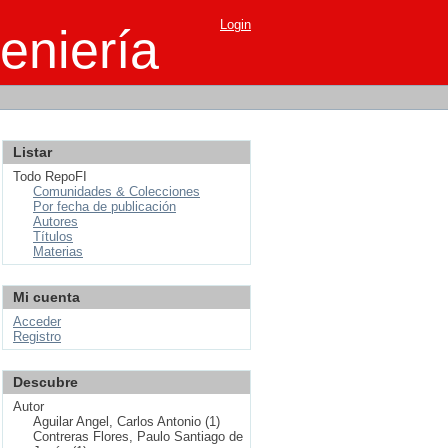
Login
eniería
Listar
Todo RepoFI
Comunidades & Colecciones
Por fecha de publicación
Autores
Títulos
Materias
Mi cuenta
Acceder
Registro
Descubre
Autor
Aguilar Angel, Carlos Antonio (1)
Contreras Flores, Paulo Santiago de