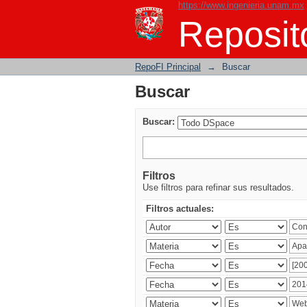
https://www.ingenieria.unam.mx
Buscar
Reposito
RepoFI Principal
→
Buscar
Buscar
Buscar:
Filtros
Use filtros para refinar sus resultados.
Filtros actuales: