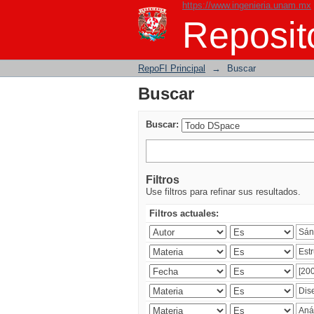
https://www.ingenieria.unam.mx
Buscar
Reposito
RepoFI Principal
→
Buscar
Buscar
Buscar:
Filtros
Use filtros para refinar sus resultados.
Filtros actuales: