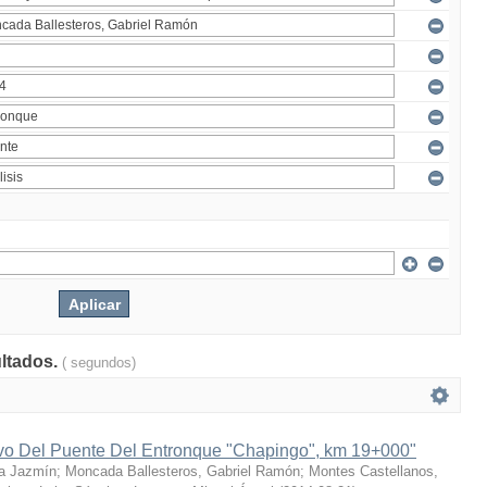
ultados.
( segundos)
ivo Del Puente Del Entronque "Chapingo", km 19+000"
a Jazmín
;
Moncada Ballesteros, Gabriel Ramón
;
Montes Castellanos,