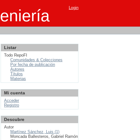
Login
eniería
Listar
Todo RepoFI
Comunidades & Colecciones
Por fecha de publicación
Autores
Títulos
Materias
Mi cuenta
Acceder
Registro
Descubre
Autor
Martínez Sánchez, Luis (1)
Moncada Ballesteros, Gabriel Ramón