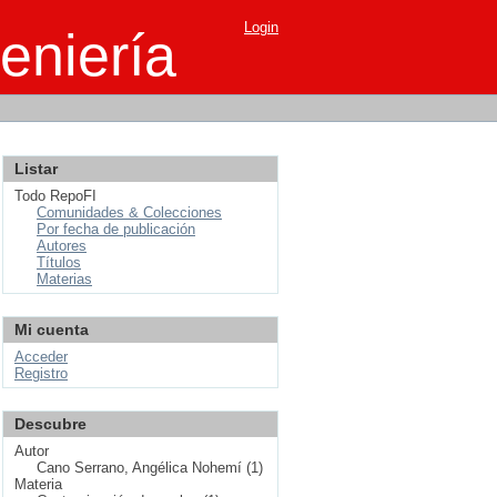
Login
eniería
Listar
Todo RepoFI
Comunidades & Colecciones
Por fecha de publicación
Autores
Títulos
Materias
Mi cuenta
Acceder
Registro
Descubre
Autor
Cano Serrano, Angélica Nohemí (1)
Materia