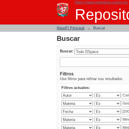
https://www.ingenieria.unam.mx
Buscar
Reposito
RepoFI Principal
→
Buscar
Buscar
Buscar:
Filtros
Use filtros para refinar sus resultados.
Filtros actuales: