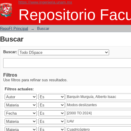
https://www.ingenieria.unam.mx
Buscar
Repositorio Facu
RepoFI Principal
→
Buscar
Buscar
Buscar:
Filtros
Use filtros para refinar sus resultados.
Filtros actuales: