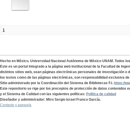
1
Hecho en México. Universidad Nacional Autónoma de México UNAM. Todos lo
Este es un portal integrado a la página web institucional de la Facultad de Ing
distintos sitios web, sean páginas electrónicas personales de investigación o de
los textos como de las páginas electrónicas, son responsabilidad exclusiva de 
Sitio administrado por la Coordinación del Sistema de Bibliotecas F.I.
https://w
Este repositorio se rige por los preceptos de protección de datos contenidos e
y el Sistema de Calidad con las siguientes políticas:
Política de calidad
Diseñador y administrador: Mtro Sergio Israel Franco García.
Contacto y asesoría